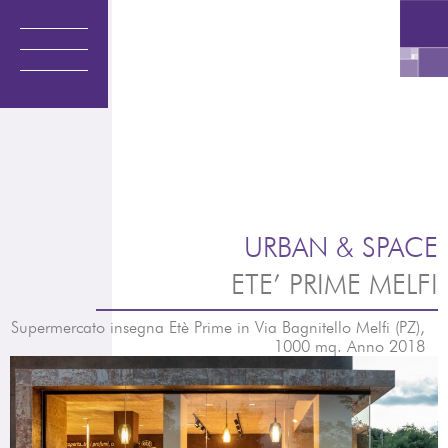
Vai
al
contenuto
URBAN & SPACE
ETE’ PRIME MELFI
Supermercato insegna Etè Prime in Via Bagnitello Melfi (PZ),
1000 mq. Anno 2018