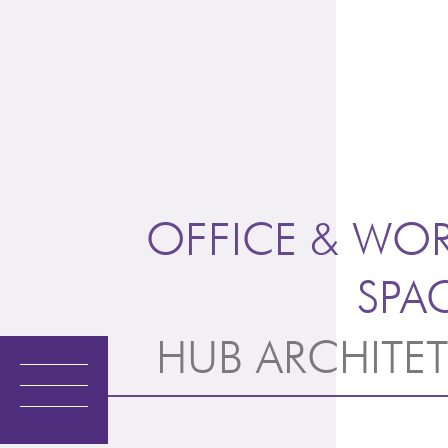
Vai
al
contenuto
OFFICE & WO
SPA
HUB ARCHITET