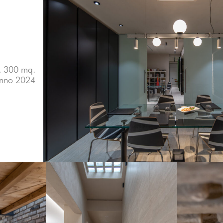
), 300 mq.
nno 2024