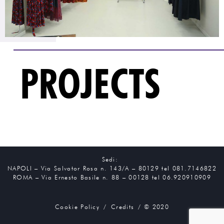
PROJECTS
Sedi:
NAPOLI – Via Salvator Rosa n. 143/A – 80129 tel 081.7146822
ROMA – Via Ernesto Basile n. 88 – 00128 tel 06.920910909
Cookie Policy
/
Credits
/ © 2020