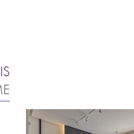
IS
ME