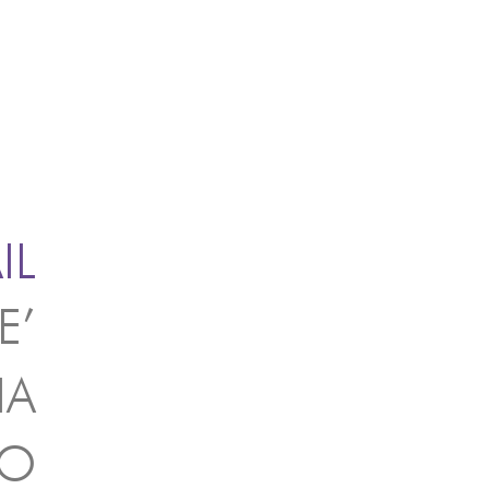
IL
E’
IA
EO